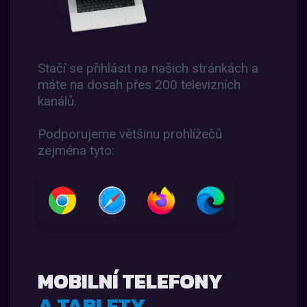
Stačí se přihlásit na našich stránkách a
máte na dosah přes 200 televizních
kanálů.
Podporujeme většinu prohlížečů
zejména tyto:
MOBILNÍ TELEFONY
A TABLETY