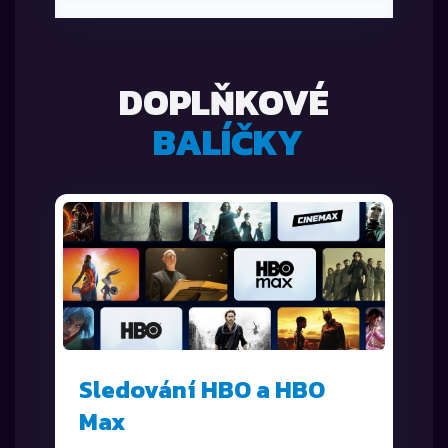
DOPLŇKOVÉ
BALÍČKY
Sledování HBO a HBO
Max