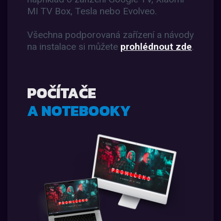
MI TV Box, Tesla nebo Evolveo.
Všechna podporovaná zařízení a návody
na instalace si můžete
prohlédnout zde
.
POČÍTAČE
A NOTEBOOKY