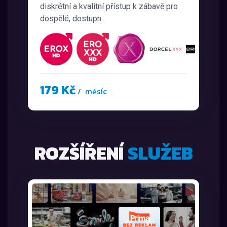
diskrétní a kvalitní přístup k zábavě pro
dospělé, dostupn...
179 Kč
/ měsíc
ROZŠÍŘENÍ
SLUŽEB