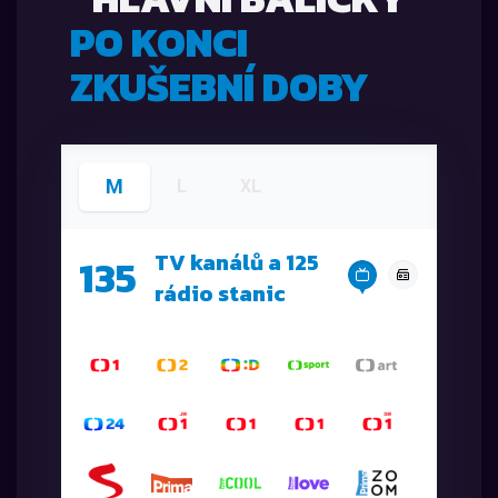
PO KONCI
ZKUŠEBNÍ DOBY
M
L
XL
TV kanálů a 125
135
rádio stanic