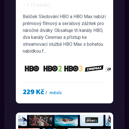
+ 5 TV kanálů
...
Balíček Sledování HBO a HBO Max nabízí
prémiový filmový a seriálový zážitek pro
náročné diváky. Obsahuje tři kanály HBO,
dva kanály Cinemax a přístup ke
streamovací službě HBO Max s bohatou
nabídkou f...
229 Kč
/ měsíc
a
další...