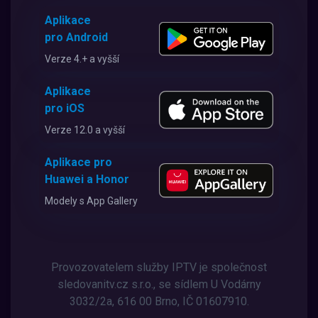
Aplikace
pro Android
Verze 4.+ a vyšší
Aplikace
pro iOS
Verze 12.0 a vyšší
Aplikace pro
Huawei a Honor
Modely s App Gallery
Provozovatelem služby IPTV je společnost
sledovanitv.cz s.r.o., se sídlem U Vodárny
3032/2a, 616 00 Brno, IČ 01607910.