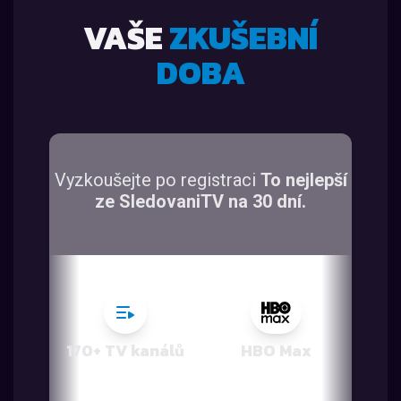
VAŠE
ZKUŠEBNÍ
DOBA
Vyzkoušejte po registraci
To nejlepší
ze SledovaniTV na 30 dní.
170+ TV kanálů
HBO Max