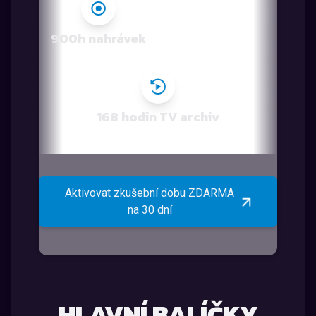
900h nahrávek
168 hodin TV archiv
Aktivovat zkušební dobu ZDARMA
na 30 dní
HLAVNÍ BALÍČKY