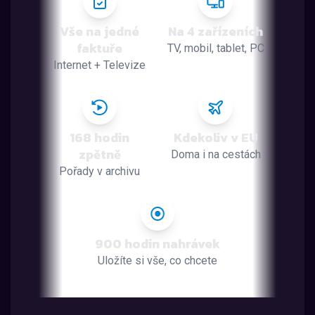
Vše na jedné
Na 4 zařízeních
faktuře
TV, mobil, tablet, PC
Internet + Televize
168 hodin
Kdekoliv v EU
zpětně
Doma i na cestách
Pořady v archivu
900 hodin nahrávek
Uložíte si vše, co chcete