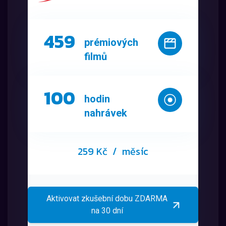
459
prémiových
filmů
100
hodin
nahrávek
259 Kč
/ měsíc
Aktivovat zkušební dobu ZDARMA
na 30 dní