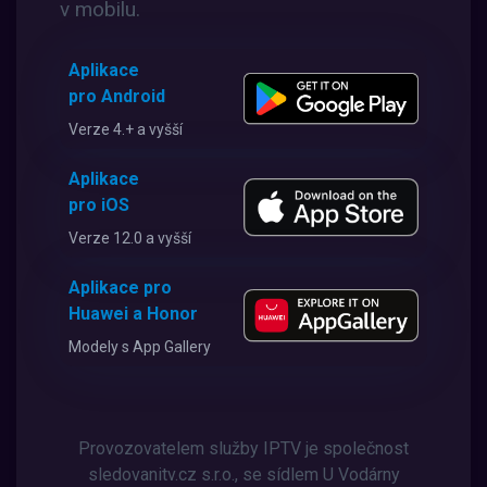
v mobilu.
Aplikace
pro Android
Verze 4.+ a vyšší
Aplikace
pro iOS
Verze 12.0 a vyšší
Aplikace pro
Huawei a Honor
Modely s App Gallery
Provozovatelem služby IPTV je společnost
sledovanitv.cz s.r.o., se sídlem U Vodárny