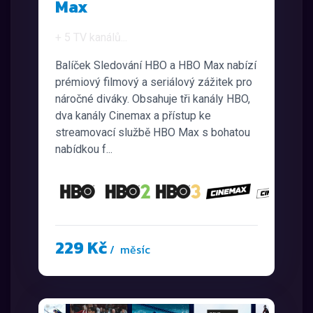
Max
+ 5 TV kanálů
...
Balíček Sledování HBO a HBO Max nabízí
prémiový filmový a seriálový zážitek pro
náročné diváky. Obsahuje tři kanály HBO,
dva kanály Cinemax a přístup ke
streamovací službě HBO Max s bohatou
nabídkou f...
229 Kč
/ měsíc
a
další...