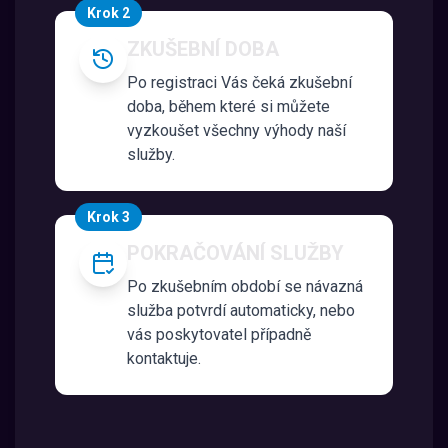
Krok 2
ZKUŠEBNÍ DOBA
Po registraci Vás čeká zkušební
doba, během které si můžete
vyzkoušet všechny výhody naší
služby.
Krok 3
POKRAČOVÁNÍ SLUŽBY
Po zkušebním období se návazná
služba potvrdí automaticky, nebo
vás poskytovatel případně
kontaktuje.