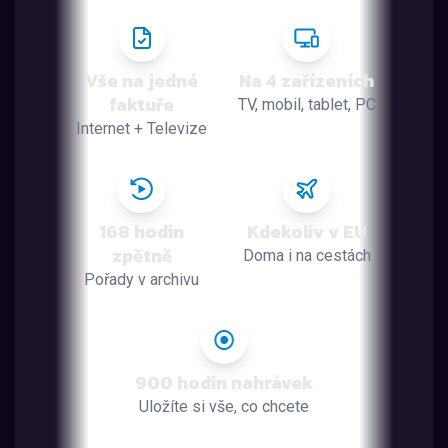
Vše na jedné
Na 4 zařízeních
faktuře
TV, mobil, tablet, PC
Internet + Televize
168 hodin
Kdekoliv v EU
zpětně
Doma i na cestách
Pořady v archivu
900 hodin nahrávek
Uložíte si vše, co chcete