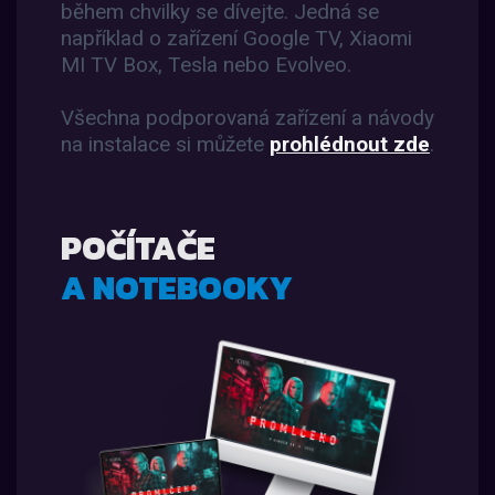
během chvilky se dívejte. Jedná se
například o zařízení Google TV, Xiaomi
MI TV Box, Tesla nebo Evolveo.
Všechna podporovaná zařízení a návody
na instalace si můžete
prohlédnout zde
.
POČÍTAČE
A NOTEBOOKY