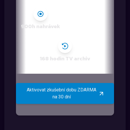
900h nahrávek
168 hodin TV archiv
Aktivovat zkušební dobu ZDARMA
na 30 dní