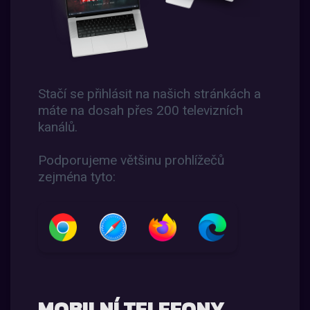
Stačí se přihlásit na našich stránkách a
máte na dosah přes 200 televizních
kanálů.
Podporujeme většinu prohlížečů
zejména tyto:
MOBILNÍ TELEFONY