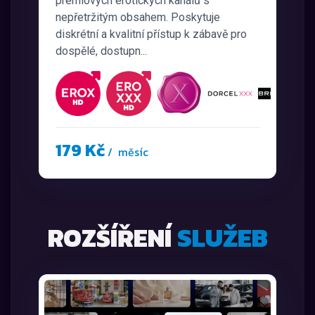
prémiových erotických kanálů s
nepřetržitým obsahem. Poskytuje
diskrétní a kvalitní přístup k zábavě pro
dospělé, dostupn...
179 Kč
/ měsíc
ROZŠÍŘENÍ
SLUŽEB