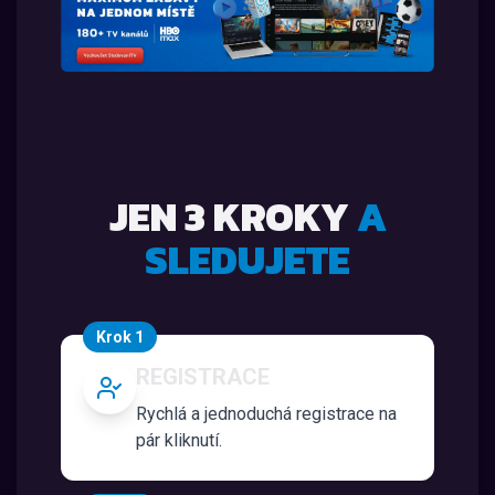
JEN 3 KROKY
A
SLEDUJETE
Krok 1
REGISTRACE
Rychlá a jednoduchá registrace na
pár kliknutí.