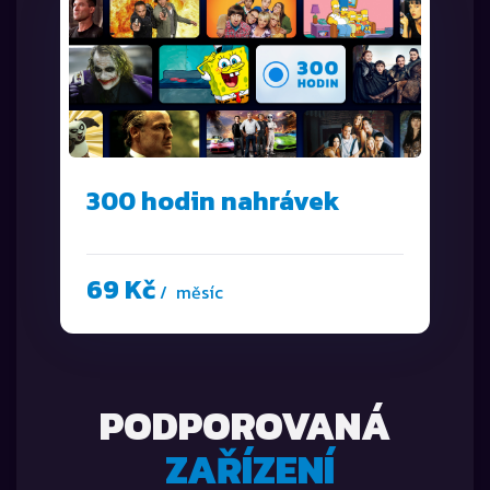
300 hodin nahrávek
69 Kč
/ měsíc
PODPOROVANÁ
ZAŘÍZENÍ