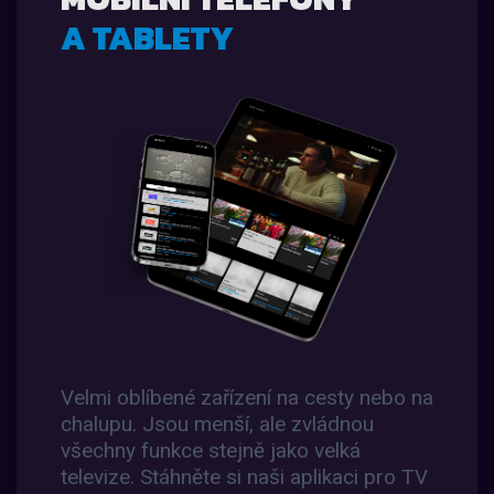
A TABLETY
Velmi oblíbené zařízení na cesty nebo na
chalupu. Jsou menší, ale zvládnou
všechny funkce stejně jako velká
televize. Stáhněte si naši aplikaci pro TV