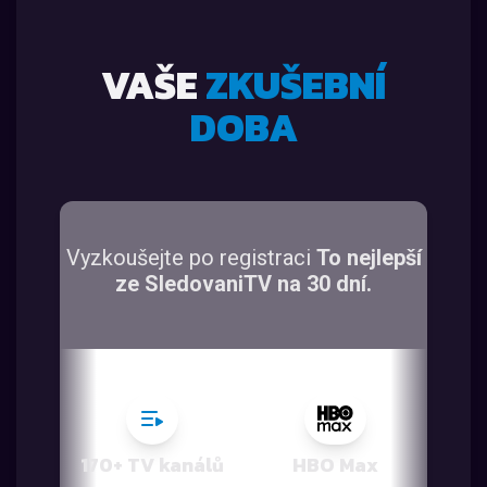
VAŠE
ZKUŠEBNÍ
DOBA
Vyzkoušejte po registraci
To nejlepší
ze SledovaniTV na 30 dní.
170+ TV kanálů
HBO Max