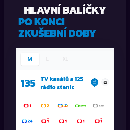
HLAVNÍ BALÍČKY
PO KONCI
ZKUŠEBNÍ DOBY
M
L
XL
TV kanálů a 125
135
rádio stanic