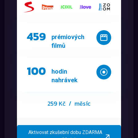
459
prémiových
filmů
100
hodin
nahrávek
259 Kč
/ měsíc
Aktivovat zkušební dobu ZDARMA